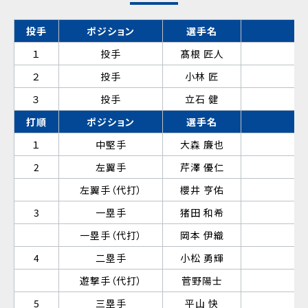
投手
ポジション
選手名
１
投手
髙根 匠人
勝
２
投手
小林 匠
３
投手
立石 健
打順
ポジション
選手名
１
中堅手
大森 廉也
2
左翼手
芹澤 優仁
左翼手（代打）
櫻井 亨佑
3
一塁手
猪田 和希
一塁手（代打）
岡本 伊織
4
二塁手
小松 勇輝
遊撃手（代打）
菅野陽士
5
三塁手
平山 快