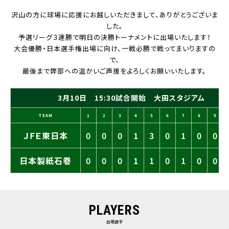
沢山の方に球場に応援にお越しいただきまして、ありがとうございま
した。
予選リーグ３連勝で明日の決勝トーナメントに出場いたします！
大会優勝・日本選手権出場に向け、一戦必勝で戦ってまいりますの
で、
最後まで弊部への温かいご声援をよろしくお願いいたします。
3月10日 15:30試合開始 大田スタジアム
TEAM
1
2
3
4
5
6
7
8
9
ＪＦＥ東日本
0
0
0
1
3
0
1
0
0
日本製紙石巻
0
0
0
1
1
0
1
0
0
PLAYERS
出場選手