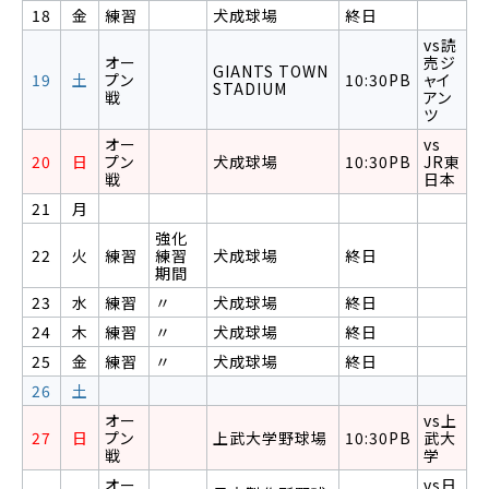
18
金
練習
犬成球場
終日
vs読
オー
売ジ
GIANTS TOWN
19
土
プン
10:30PB
ャイ
STADIUM
戦
アン
ツ
オー
vs
20
日
プン
犬成球場
10:30PB
JR東
戦
日本
21
月
強化
22
火
練習
練習
犬成球場
終日
期間
23
水
練習
〃
犬成球場
終日
24
木
練習
〃
犬成球場
終日
25
金
練習
〃
犬成球場
終日
26
土
オー
vs上
27
日
プン
上武大学野球場
10:30PB
武大
戦
学
オー
vs日