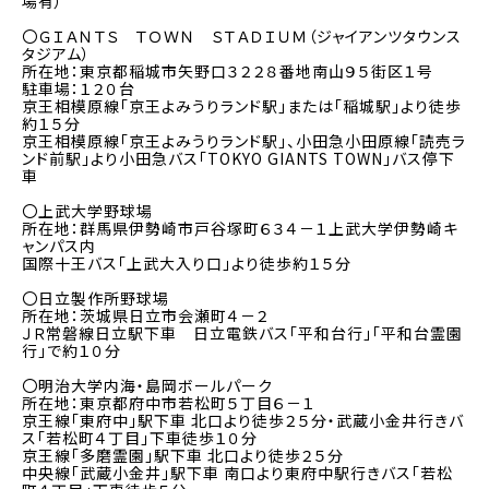
場有）
〇ＧＩＡＮＴＳ ＴＯＷＮ ＳＴＡＤＩＵＭ（ジャイアンツタウンス
タジアム）
所在地：東京都稲城市矢野口３２２８番地南山９５街区１号
駐車場：１２０台
京王相模原線「京王よみうりランド駅」または「稲城駅」より徒歩
約１５分
京王相模原線「京王よみうりランド駅」、小田急小田原線「読売ラ
ンド前駅」より小田急バス「TOKYO GIANTS TOWN」バス停下
車
〇上武大学野球場
所在地：群馬県伊勢崎市戸谷塚町６３４－１上武大学伊勢崎キ
ャンパス内
国際十王バス「上武大入り口」より徒歩約１５分
〇日立製作所野球場
所在地：茨城県日立市会瀬町４－２
ＪＲ常磐線日立駅下車 日立電鉄バス「平和台行」「平和台霊園
行」で約１０分
〇明治大学内海・島岡ボールパーク
所在地：東京都府中市若松町５丁目６－１
京王線「東府中」駅下車 北口より徒歩２５分・武蔵小金井行きバ
ス「若松町４丁目」下車徒歩１０分
京王線「多磨霊園」駅下車 北口より徒歩２５分
中央線「武蔵小金井」駅下車 南口より東府中駅行きバス「若松