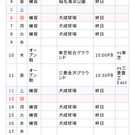
4
金
練習
稲毛海浜公園
終日
5
土
6
日
練習
犬成球場
終日
7
月
練習
犬成球場
終日
8
火
練習
犬成球場
終日
9
水
オー
東芝総合グラウ
vs東
10
木
プン
10:00PB
ンド
芝
戦
vs三
オー
三菱金沢グラウ
菱重
11
金
プン
10:30PB
ンド
工
戦
East
12
土
練習
犬成球場
終日
13
日
14
月
練習
犬成球場
終日
15
火
練習
犬成球場
終日
16
水
練習
犬成球場
終日
17
木