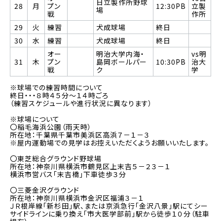
日立製作所野球
28
月
プン
12:30PB
立製
場
戦
作所
29
火
練習
犬成球場
終日
30
水
練習
犬成球場
終日
オー
明治大学内海・
vs明
31
木
プン
島岡ボールパー
10:30PB
治大
戦
ク
学
※球場での練習時間について
終日・・・８時４５分～１４時ごろ
（練習スケジュールや進行状況に異なります）
※球場について
〇稲毛海浜公園（雨天時）
所在地：千葉県千葉市美浜区高浜７－１－３
※屋内運動場での見学はお控えいただくようお願いいたします。
〇東芝総合グラウンド野球場
所在地：神奈川県横浜市鶴見区上末吉５－２３－１
横浜市営バス「末吉橋」下車徒歩３分
〇三菱金沢グラウンド
所在地：神奈川県横浜市金沢区福浦３－１
ＪＲ根岸線「新杉田」駅、または京浜急行「金沢八景」駅にてシー
サイドラインに乗り換え「市大医学部前」駅から徒歩１０分（駐車