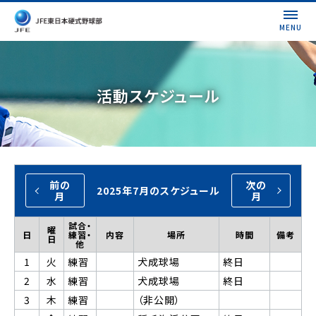
MENU
活動スケジュール
前の
次の
2025年7月のスケジュール
月
月
試合・
曜
日
練習・
内容
場所
時間
備考
日
他
1
火
練習
犬成球場
終日
2
水
練習
犬成球場
終日
3
木
練習
（非公開）