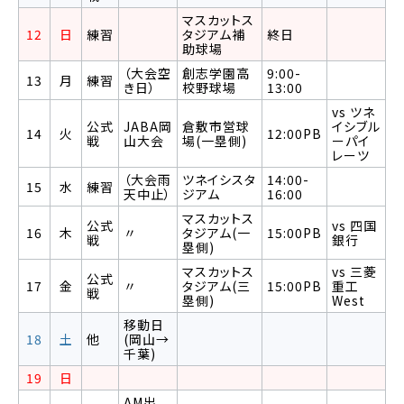
マスカットス
12
日
練習
タジアム補
終日
助球場
（大会空
創志学園高
9:00-
13
月
練習
き日）
校野球場
13:00
vs ツネ
公式
JABA岡
倉敷市営球
イシブル
14
火
12:00PB
戦
山大会
場(一塁側)
ーパイ
レーツ
（大会雨
ツネイシスタ
14:00-
15
水
練習
天中止）
ジアム
16:00
マスカットス
公式
vs 四国
16
木
〃
タジアム(一
15:00PB
戦
銀行
塁側)
マスカットス
vs 三菱
公式
17
金
〃
タジアム(三
15:00PB
重工
戦
塁側)
West
移動日
18
土
他
(岡山→
千葉)
19
日
AM出