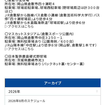
〇倉敷市営球場
所在地：岡山県倉敷市四十瀬町４
駐車場：球場前駐車場、球場西駐車場（野球場周辺は計３００台
ほど）
ＪＲ倉敷駅から路線バス倉敷小溝線（倉敷芸術科学大学行）バス
停「四十瀬球場前」より徒歩４分
ＪＲ倉敷駅から水島臨海鉄道「球場前駅」より徒歩６分
▷アクセスはこちら
〇マスカットスタジアム（倉敷スポーツ公園内）
所在地：岡山県倉敷市中庄３２５０－１
駐車場：無料駐車場あり（公園南側／６００台）
ＪＲ山陽本線「中庄駅」より徒歩８分（岡山駅、倉敷駅１本です）
▷アクセスはこちら
〇日本製鉄鹿島硬式野球場
所在地：茨城県鹿嶋市光３
駐車場：無料駐車場あり（バックネット裏・センター裏）
アーカイブ
2026年
2026年8月のスケジュール