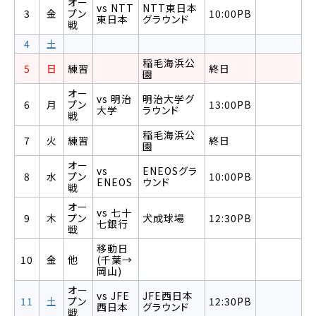
オー
vs NTT
NTT東日本
3
金
プン
10:00PB
東日本
グラウンド
戦
4
土
稲毛海浜公
5
日
練習
終日
園
オー
vs 明治
明治大学グ
6
月
プン
13:00PB
大学
ラウンド
戦
稲毛海浜公
7
火
練習
終日
園
オー
vs
ENEOSグラ
8
水
プン
10:00PB
ENEOS
ウンド
戦
オー
vs 七十
9
木
プン
犬成球場
12:30PB
七銀行
戦
移動日
10
金
他
(千葉→
岡山)
オー
vs JFE
JFE西日本
11
土
プン
12:30PB
西日本
グラウンド
戦