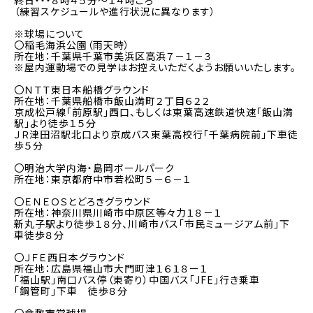
終日・・・８時４５分～１４時ごろ
（練習スケジュールや進行状況に異なります）
※球場について
〇稲毛海浜公園（雨天時）
所在地：千葉県千葉市美浜区高浜７－１－３
※屋内運動場での見学はお控えいただくようお願いいたします。
〇ＮＴＴ東日本船橋グラウンド
所在地：千葉県船橋市飯山満町２丁目６２２
京成松戸線「前原駅」西口、もしくは東葉高速鉄道快速「飯山満
駅」より徒歩１５分
ＪＲ津田沼駅北口より京成バス東葉高校行「千葉病院前」下車徒
歩５分
〇明治大学内海・島岡ボールパーク
所在地：東京都府中市若松町５－６－１
〇ＥＮＥＯＳとどろきグラウンド
所在地：神奈川県川崎市中原区等々力１８－１
新丸子駅より徒歩１８分、川崎市バス「市民ミュージアム前」下
車徒歩８分
〇ＪＦＥ西日本グラウンド
所在地：広島県福山市大門町津１６１８ー１
「福山駅」南口バス停（東寄り）中国バス「JFE」行き乗車
「鋼管町」下車 徒歩８分