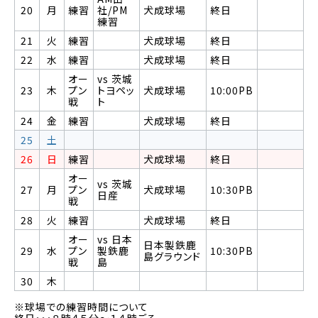
20
月
練習
社/PM
犬成球場
終日
練習
21
火
練習
犬成球場
終日
22
水
練習
犬成球場
終日
オー
vs 茨城
23
木
プン
トヨペッ
犬成球場
10:00PB
戦
ト
24
金
練習
犬成球場
終日
25
土
26
日
練習
犬成球場
終日
オー
vs 茨城
27
月
プン
犬成球場
10:30PB
日産
戦
28
火
練習
犬成球場
終日
オー
vs 日本
日本製鉄鹿
29
水
プン
製鉄鹿
10:30PB
島グラウンド
戦
島
30
木
※球場での練習時間について