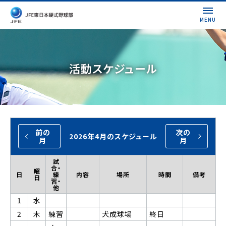
MENU
活動スケジュール
前の
次の
2026年4月のスケジュール
月
月
試
合・
曜
日
練
内容
場所
時間
備考
日
習・
他
1
水
2
木
練習
犬成球場
終日