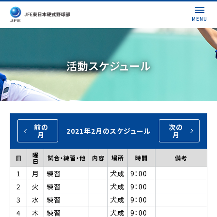
MENU
活動スケジュール
前の
次の
2021年2月のスケジュール
月
月
曜
日
試合・練習・他
内容
場所
時間
備考
日
1
月
練習
犬成
9：00
2
火
練習
犬成
9：00
3
水
練習
犬成
9：00
4
木
練習
犬成
9：00