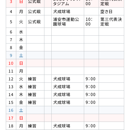
3
日
公式戦
タジアム
00
定戦
4
月
公式戦
犬成球場
空き日
浦安市運動公
10：
第三代表決
5
火
公式戦
園球場
00
定戦
6
水
7
木
8
金
9
土
10
日
11
月
12
火
練習
犬成球場
9：00
13
水
練習
犬成球場
9：00
14
木
練習
犬成球場
9：00
15
金
練習
犬成球場
9：00
16
土
17
日
18
月
練習
犬成球場
9：00