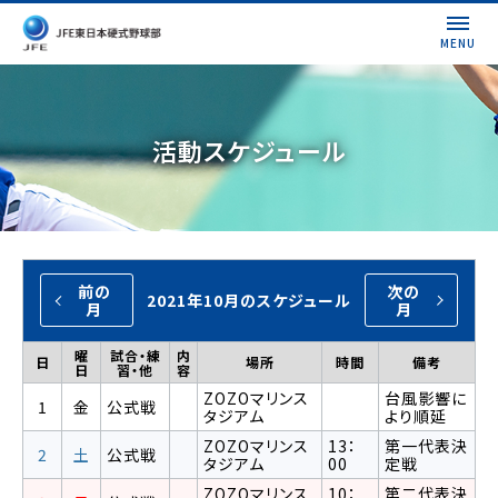
MENU
活動スケジュール
前の
次の
2021年10月のスケジュール
月
月
曜
試合・練
内
日
場所
時間
備考
日
習・他
容
ZOZOマリンス
台風影響に
1
金
公式戦
タジアム
より順延
ZOZOマリンス
13：
第一代表決
2
土
公式戦
タジアム
00
定戦
ZOZOマリンス
10：
第二代表決