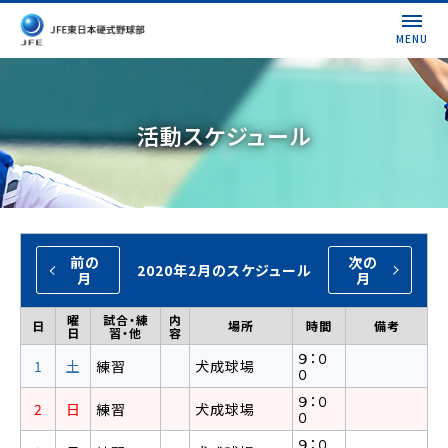
MENU
活動スケジュール
前の
次の
2020年2月のスケジュール
月
月
曜
試合・練
内
日
場所
時間
備考
日
習・他
容
９：０
1
土
練習
犬成球場
０
９：０
2
日
練習
犬成球場
０
９：０