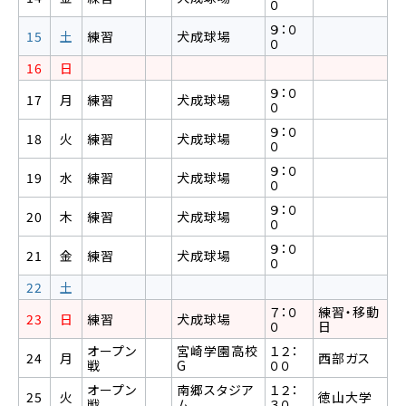
０
９：０
15
土
練習
犬成球場
０
16
日
９：０
17
月
練習
犬成球場
０
９：０
18
火
練習
犬成球場
０
９：０
19
水
練習
犬成球場
０
９：０
20
木
練習
犬成球場
０
９：０
21
金
練習
犬成球場
０
22
土
７：０
練習・移動
23
日
練習
犬成球場
０
日
オープン
宮崎学園高校
１２：
24
月
西部ガス
戦
G
００
オープン
南郷スタジア
１２：
25
火
徳山大学
戦
ム
３０