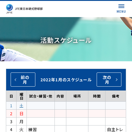
MENU
活動スケジュール
前の
次の
2022年1月のスケジュール
月
月
曜
日
試合・練習・他
内容
場所
時間
備考
日
1
土
2
日
3
月
4
火
練習
自主トレ