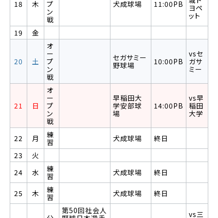
城ト
18
木
プ
犬成球場
11:00PB
ヨペ
ン
ット
戦
19
金
オ
ー
vsセ
セガサミー
20
土
プ
10:00PB
ガサ
野球場
ン
ミー
戦
オ
ー
早稲田大
vs早
21
日
プ
学安部球
14:00PB
稲田
ン
場
大学
戦
練
22
月
犬成球場
終日
習
23
火
練
24
水
犬成球場
終日
習
練
25
木
犬成球場
終日
習
第50回社会人
vs三