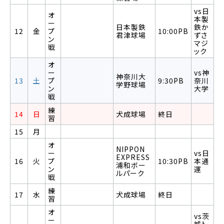
vs日
オ
本製
ー
日本製鉄
鉄か
12
金
プ
10:00PB
君津球場
ずさ
ン
マジ
戦
ック
オ
ー
vs神
神奈川大
13
土
プ
9:30PB
奈川
学野球場
ン
大学
戦
練
14
日
犬成球場
終日
習
15
月
オ
NIPPON
ー
vs日
EXPRESS
16
火
プ
10:30PB
本通
浦和ボー
ン
運
ルパーク
戦
練
17
水
犬成球場
終日
習
オ
vs茨
ー