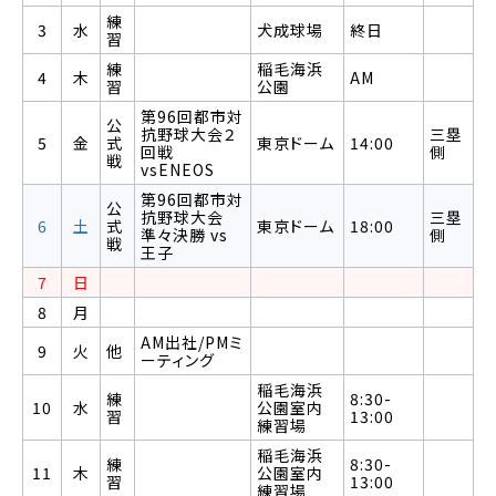
練
3
水
犬成球場
終日
習
練
稲毛海浜
4
木
AM
習
公園
第96回都市対
公
抗野球大会２
三塁
5
金
式
東京ドーム
14:00
回戦
側
戦
vsENEOS
第96回都市対
公
抗野球大会
三塁
6
土
式
東京ドーム
18:00
準々決勝 vs
側
戦
王子
7
日
8
月
AM出社/PMミ
9
火
他
ーティング
稲毛海浜
練
8:30-
10
水
公園室内
習
13:00
練習場
稲毛海浜
練
8:30-
11
木
公園室内
習
13:00
練習場