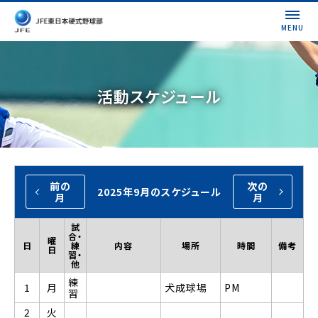
MENU
活動スケジュール
前の
次の
2025年9月のスケジュール
月
月
試
合・
曜
日
練
内容
場所
時間
備考
日
習・
他
練
1
月
犬成球場
PM
習
2
火