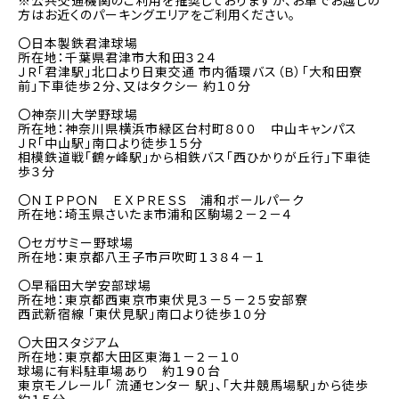
※公共交通機関のご利用を推奨しておりますが、お車でお越しの
方はお近くのパーキングエリアをご利用ください。
〇日本製鉄君津球場
所在地：千葉県君津市大和田３２４
ＪＲ「君津駅」北口より日東交通 市内循環バス（Ｂ）「大和田寮
前」下車徒歩２分、又はタクシー 約１０分
〇神奈川大学野球場
所在地：神奈川県横浜市緑区台村町８００ 中山キャンパス
ＪＲ「中山駅」南口より徒歩１５分
相模鉄道戦「鶴ヶ峰駅」から相鉄バス「西ひかりが丘行」下車徒
歩３分
〇ＮＩＰＰＯＮ ＥＸＰＲＥＳＳ 浦和ボールパーク
所在地：埼玉県さいたま市浦和区駒場２－２－４
〇セガサミー野球場
所在地：東京都八王子市戸吹町１３８４－１
〇早稲田大学安部球場
所在地：東京都西東京市東伏見３－５－２５安部寮
西武新宿線 「東伏見駅」南口より徒歩１０分
〇大田スタジアム
所在地：東京都大田区東海１－２－１０
球場に有料駐車場あり 約１９０台
東京モノレール「 流通センター 駅」、「大井競馬場駅」から徒歩