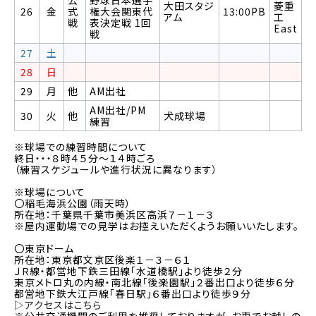
公
野球日本選手
大田スタジ
菱重
26
金
式
権大会関東代
13:00PB
アム
工
戦
表決定戦 1回
East
戦
27
土
28
日
29
月
他
AM出社
AM出社/PM
30
火
他
犬成球場
練習
※球場での練習時間について
終日・・・８時４５分～１４時ごろ
（練習スケジュールや進行状況に異なります）
※球場について
〇稲毛海浜公園（雨天時）
所在地：千葉県千葉市美浜区高浜７－１－３
※屋内運動場での見学はお控えいただくようお願いいたします。
〇東京ドーム
所在地：東京都文京区後楽１－３－６１
ＪＲ線・都営地下鉄三田線「水道橋駅」より徒歩２分
東京メトロ丸の内線・南北線「後楽園駅」２番出口より徒歩６分
都営地下鉄大江戸線「春日駅」６番出口より徒歩９分
▷アクセスはこちら